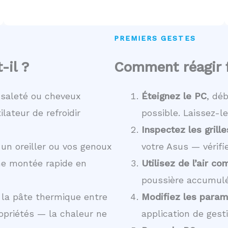
PREMIERS GESTES
-il ?
Comment réagir f
 saleté ou cheveux
Éteignez le PC
, déb
lateur de refroidir
possible. Laissez-l
Inspectez les grille
 un oreiller ou vos genoux
votre Asus — vérifi
une montée rapide en
Utilisez de l’air c
poussière accumulé
 la pâte thermique entre
Modifiez les param
ropriétés — la chaleur ne
application de gesti