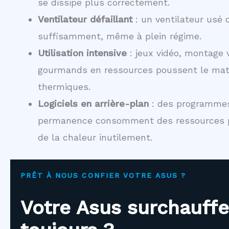
se dissipe plus correctement.
Ventilateur défaillant
: un ventilateur usé o
suffisamment, même à plein régime.
Utilisation intensive
: jeux vidéo, montage v
gourmands en ressources poussent le matér
thermiques.
Logiciels en arrière-plan
: des programmes
permanence consomment des ressources p
de la chaleur inutilement.
PRÊT À NOUS CONFIER VOTRE ASUS ?
Votre Asus surchauffe