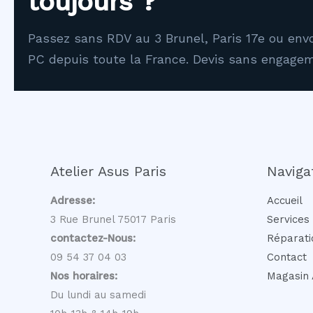
toujours ?
Passez sans RDV au 3 Brunel, Paris 17e ou env
PC depuis toute la France. Devis sans engage
Atelier Asus Paris
Naviga
Adresse:
Accueil
3 Rue Brunel 75017 Paris
Services
contactez-Nous:
Réparati
09 54 37 04 03
Contact
Nos horaires:
Magasin 
Du lundi au samedi