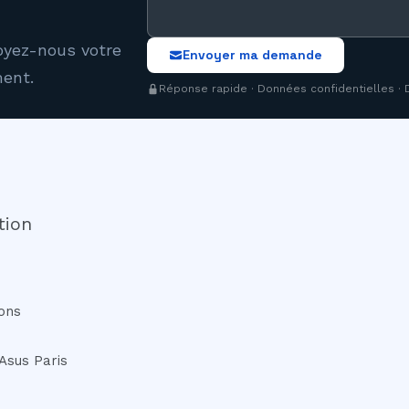
oyez-nous votre
Envoyer ma demande
ment.
Réponse rapide · Données confidentielles ·
tion
ons
Asus Paris