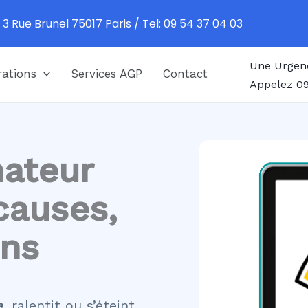
 3 Rue Brunel 75017 Paris / Tel: 09 54 37 04 03
Une Urgen
ations
Services AGP
Contact
Appelez 09
nateur
causes,
ons
e
, ralentit ou s’éteint