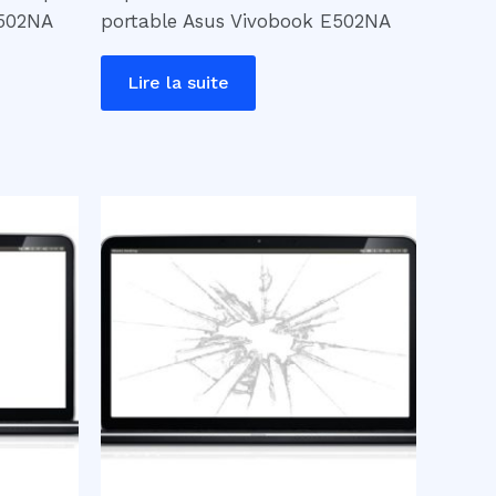
E502NA
portable Asus Vivobook E502NA
Lire la suite