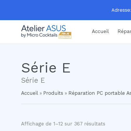
Adresse:
Aller
Accueil
Répar
au
contenu
Série E
Série E
Accueil
Produits
Réparation PC portable As
Trié
Affichage de 1–12 sur 367 résultats
du