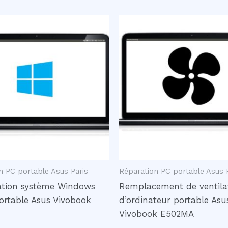
n PC portable Asus Paris
Réparation PC portable Asus 
ation système Windows
Remplacement de ventila
ortable Asus Vivobook
d’ordinateur portable Asu
Vivobook E502MA