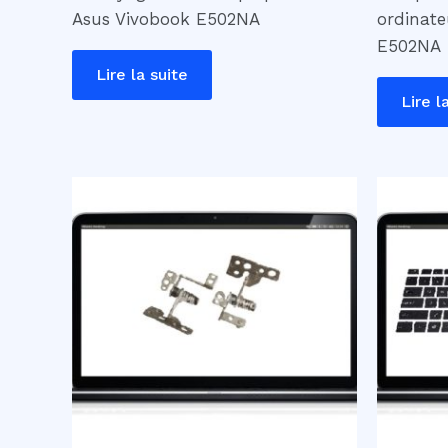
Asus Vivobook E502NA
ordinate
E502NA
Lire la suite
Lire l