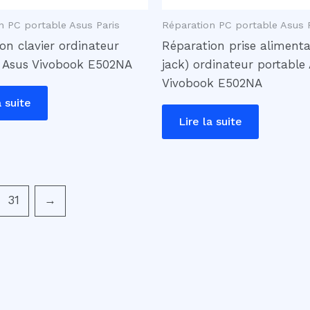
n PC portable Asus Paris
Réparation PC portable Asus 
on clavier ordinateur
Réparation prise alimenta
e Asus Vivobook E502NA
jack) ordinateur portable
Vivobook E502NA
a suite
Lire la suite
31
→