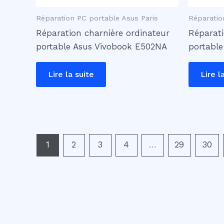
Réparation PC portable Asus Paris
Réparatio
Réparation charnière ordinateur
Réparati
portable Asus Vivobook E502NA
portabl
Lire la suite
Lire l
1
2
3
4
…
29
30