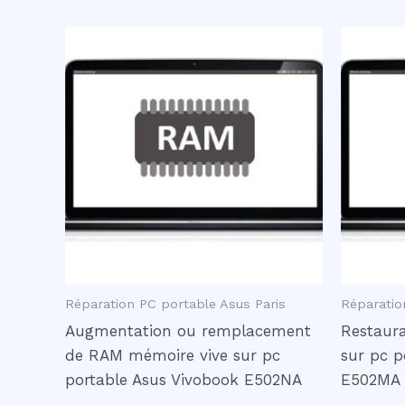
plus
récent
au
plus
ancien
Réparation PC portable Asus Paris
Réparatio
Augmentation ou remplacement
Restaur
de RAM mémoire vive sur pc
sur pc p
portable Asus Vivobook E502NA
E502MA