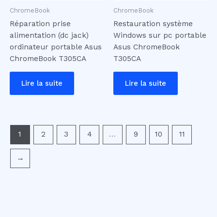
ChromeBook
ChromeBook
Réparation prise
Restauration système
alimentation (dc jack)
Windows sur pc portable
ordinateur portable Asus
Asus ChromeBook
ChromeBook T305CA
T305CA
Lire la suite
Lire la suite
1
2
3
4
…
9
10
11
→