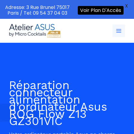
X
Adresse: 3 Rue Brunel 75017
Voir Plan D'Accès
Paris / Tel: 09 54 37 04 03
Aller
au
contenu
Réparation
connecteur
alimentation
d’ordinateur Asus
ROG Flow Z13
GZ301VIC