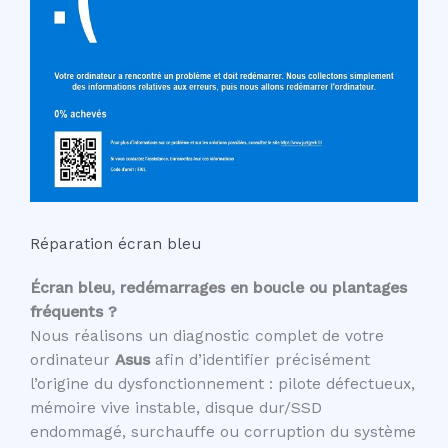
Réparation écran bleu
Écran bleu, redémarrages en boucle ou plantages
fréquents ?
Nous réalisons un diagnostic complet de votre
ordinateur
Asus
afin d’identifier précisément
l’origine du dysfonctionnement : pilote défectueux,
mémoire vive instable, disque dur/SSD
endommagé, surchauffe ou corruption du système