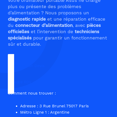
Votre ordinateur portable Asus ne charge
plus ou présente des problèmes
d’alimentation ? Nous proposons un
diagnostic rapide
et une réparation efficace
du
connecteur d’alimentation
, avec
pièces
officielles
et l’intervention de
techniciens
spécialisés
pour garantir un fonctionnement
sûr et durable.
Demander un Devis
Prendre RDV
Comment nous trouver :
Adresse : 3 Rue Brunel 75017 Paris
Métro Ligne 1 : Argentine