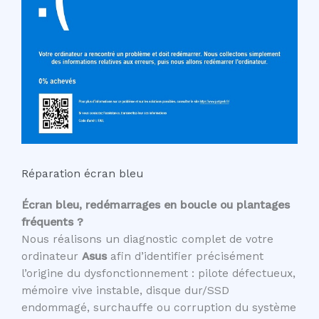
Réparation écran bleu
Écran bleu, redémarrages en boucle ou plantages
fréquents ?
Nous réalisons un diagnostic complet de votre
ordinateur
Asus
afin d’identifier précisément
l’origine du dysfonctionnement : pilote défectueux,
mémoire vive instable, disque dur/SSD
endommagé, surchauffe ou corruption du système