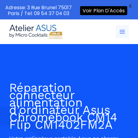
X
Adresse: 3 Rue Brunel 75017
Voir Plan D'Accès
Paris / Tel: 09 54 37 04 03
Aller
au
contenu
Réparation
connecteur
alimentation
d’ordinateur Asus
Chromebook CM14
Flip CM1402FM2A