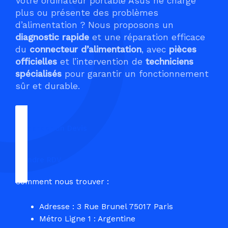
Votre ordinateur portable Asus ne charge
plus ou présente des problèmes
d’alimentation ? Nous proposons un
diagnostic rapide
et une réparation efficace
du
connecteur d’alimentation
, avec
pièces
officielles
et l’intervention de
techniciens
spécialisés
pour garantir un fonctionnement
sûr et durable.
Demander un Devis
Prendre RDV
Comment nous trouver :
Adresse : 3 Rue Brunel 75017 Paris
Métro Ligne 1 : Argentine