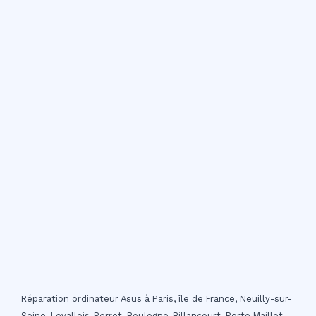
Réparation ordinateur Asus à Paris, île de France, Neuilly-sur-
Seine, Levallois-Perret, Boulogne-Billancourt, Porte Maillot,