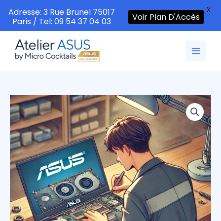
X
Adresse: 3 Rue Brunel 75017
Voir Plan D'Accès
Paris / Tel: 09 54 37 04 03
Aller
au
contenu