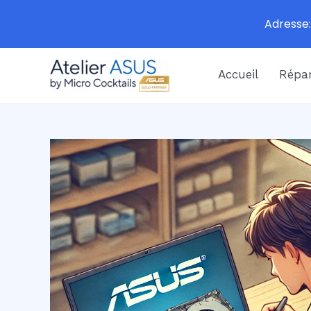
Adresse:
Aller
Accueil
Répar
au
contenu