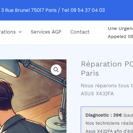
 3 Rue Brunel 75017 Paris / Tel: 09 54 37 04 03
Une Urgen
ations
Services AGP
Contact
Appelez 09
Réparation P
Paris
Nous réparons tous t
ASUS X432FA
Diagnostic : 39€
(sau
Nos techniciens réali
Asus X432FA afin d'éd