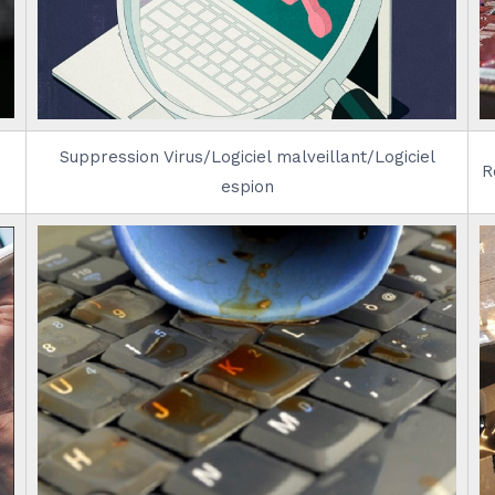
Suppression Virus/Logiciel malveillant/Logiciel
R
espion