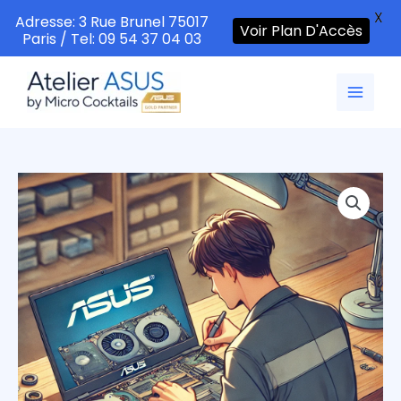
X
Adresse: 3 Rue Brunel 75017
Voir Plan D'Accès
Paris / Tel: 09 54 37 04 03
Aller
au
contenu