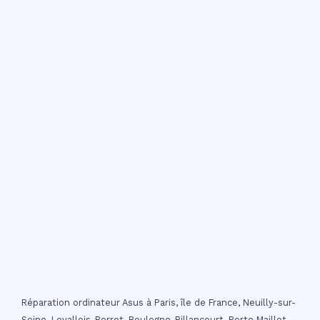
Réparation ordinateur Asus à Paris, île de France, Neuilly-sur-
Seine, Levallois-Perret, Boulogne-Billancourt, Porte Maillot,