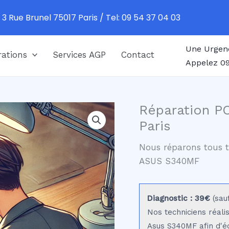
 3 Rue Brunel 75017 Paris / Tel: 09 54 37 04 03
Une Urgen
ations
Services AGP
Contact
Appelez 09
Réparation P
Paris
Nous réparons tous t
ASUS S340MF
Diagnostic : 39€
(sau
Nos techniciens réali
Asus S340MF afin d'éd