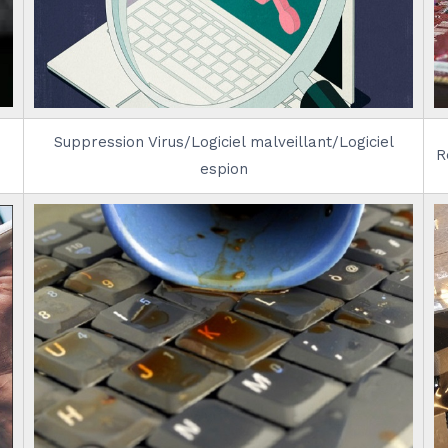
Suppression Virus/Logiciel malveillant/Logiciel
R
espion