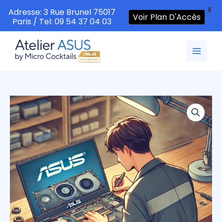
X
Adresse: 3 Rue Brunel 75017
Voir Plan D'Accès
Paris / Tel: 09 54 37 04 03
Aller
au
contenu