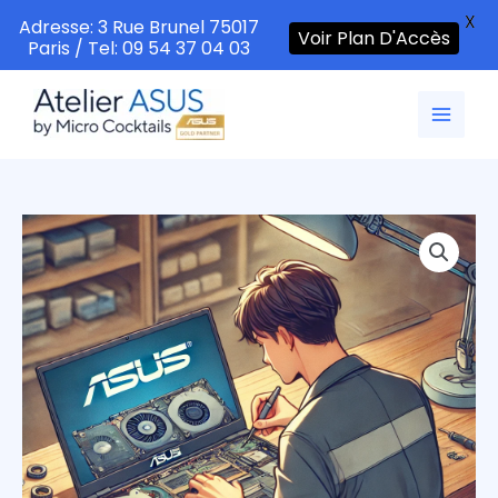
X
Adresse: 3 Rue Brunel 75017
Voir Plan D'Accès
Paris / Tel: 09 54 37 04 03
Aller
au
contenu