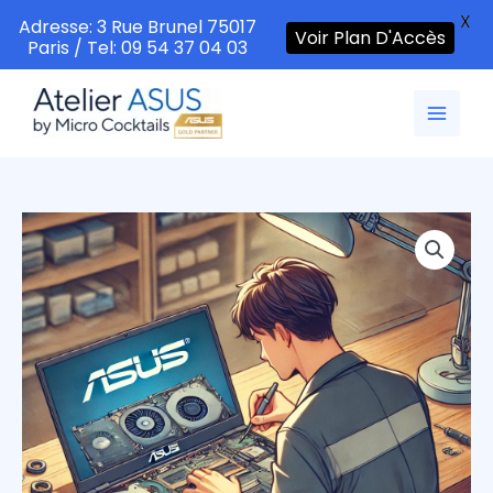
X
Adresse: 3 Rue Brunel 75017
Voir Plan D'Accès
Paris / Tel: 09 54 37 04 03
Aller
au
contenu