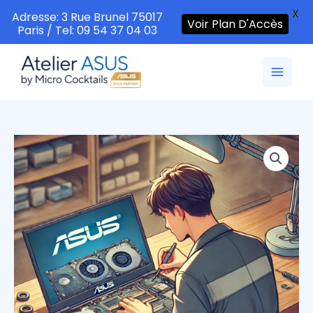
X
Adresse: 3 Rue Brunel 75017
Voir Plan D'Accès
Paris / Tel: 09 54 37 04 03
Aller
au
contenu