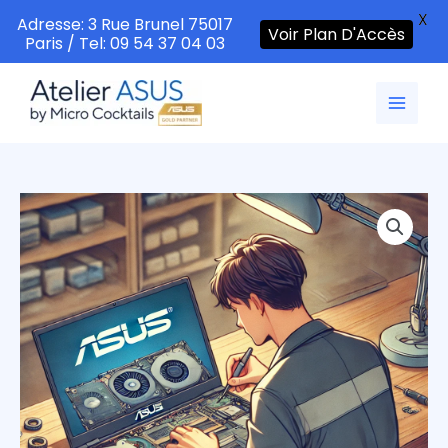
X
Adresse: 3 Rue Brunel 75017
Voir Plan D'Accès
Paris / Tel: 09 54 37 04 03
Aller
au
contenu