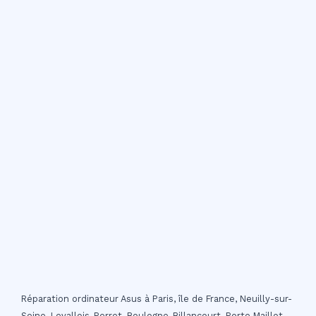
Réparation ordinateur Asus à Paris, île de France, Neuilly-sur-
Seine, Levallois-Perret, Boulogne-Billancourt, Porte Maillot,