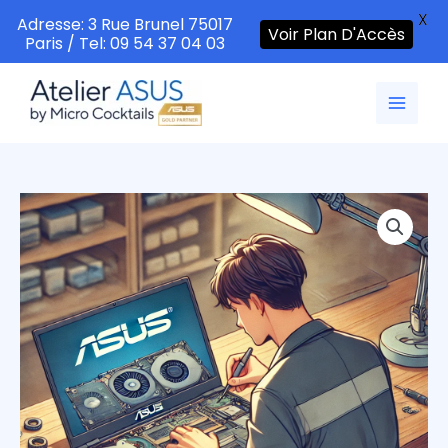
X
Adresse: 3 Rue Brunel 75017
Voir Plan D'Accès
Paris / Tel: 09 54 37 04 03
Aller
au
contenu