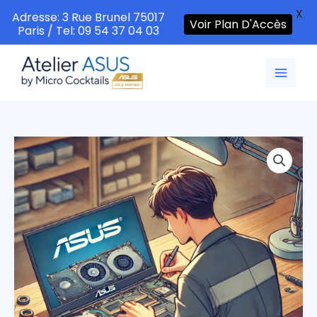
X
Adresse: 3 Rue Brunel 75017
Voir Plan D'Accès
Paris / Tel: 09 54 37 04 03
Aller
au
contenu