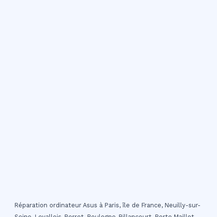
Réparation ordinateur Asus à Paris, île de France, Neuilly-sur-
Seine, Levallois-Perret, Boulogne-Billancourt, Porte Maillot,