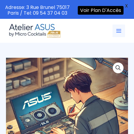
X
Adresse: 3 Rue Brunel 75017
Voir Plan D'Accès
Paris / Tel: 09 54 37 04 03
Aller
au
contenu