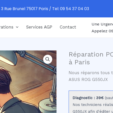
 3 Rue Brunel 75017 Paris / Tel: 09 54 37 04 03
Une Urgen
ations
Services AGP
Contact
Appelez 09
Réparation P
à Paris
Nous réparons tous t
ASUS ROG G550JX
Diagnostic : 39€
(sau
Nos techniciens réali
G550JX afin d'éditer 