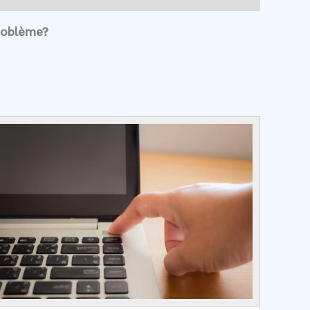
roblème?