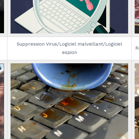
Suppression Virus/Logiciel malveillant/Logiciel
R
espion