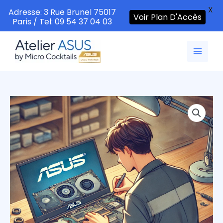
X
Adresse: 3 Rue Brunel 75017
Voir Plan D'Accès
Paris / Tel: 09 54 37 04 03
Aller
au
contenu