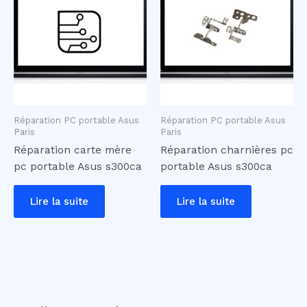
Réparation PC portable Asus
Réparation PC portable Asus
Paris
Paris
Réparation carte mère
Réparation charnières pc
pc portable Asus s300ca
portable Asus s300ca
Lire la suite
Lire la suite