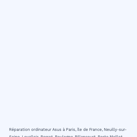
Réparation ordinateur Asus à Paris, île de France, Neuilly-sur-
Seine, Levallois-Perret, Boulogne-Billancourt, Porte Maillot,