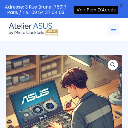
X
Adresse: 3 Rue Brunel 75017
Voir Plan D'Accès
Paris / Tel: 09 54 37 04 03
Aller
au
contenu