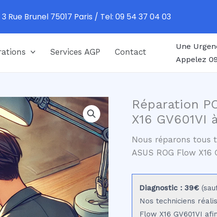
 3 Rue Brunel 75017 Paris / Tel: 09 54 37 04 03
Une Urgen
ations
Services AGP
Contact
Appelez 09
Réparation P
X16 GV601VI à
Nous réparons tous t
ASUS ROG Flow X16 
Diagnostic : 39€
(sau
Nos techniciens réali
Flow X16 GV601VI afin