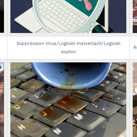
Suppression Virus/Logiciel malveillant/Logiciel
R
espion