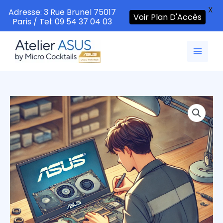
X
Adresse: 3 Rue Brunel 75017
Voir Plan D'Accès
Paris / Tel: 09 54 37 04 03
Aller
au
contenu