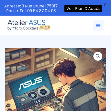
X
Adresse: 3 Rue Brunel 75017
Voir Plan D'Accès
Paris / Tel: 09 54 37 04 03
Aller
au
contenu