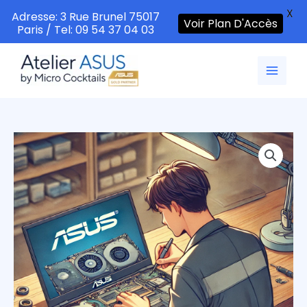
X
Adresse: 3 Rue Brunel 75017
Voir Plan D'Accès
Paris / Tel: 09 54 37 04 03
Aller
au
contenu