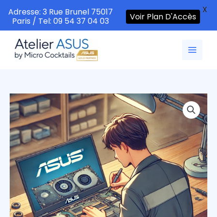
X
Adresse: 3 Rue Brunel 75017
Voir Plan D'Accès
Paris / Tel: 09 54 37 04 03
Aller
au
contenu