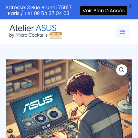
X
Adresse: 3 Rue Brunel 75017
Voir Plan D'Accès
Paris / Tel: 09 54 37 04 03
Aller
au
contenu