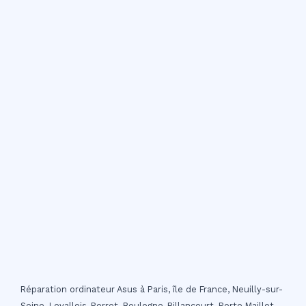
Réparation ordinateur Asus à Paris, île de France, Neuilly-sur-
Seine, Levallois-Perret, Boulogne-Billancourt, Porte Maillot,