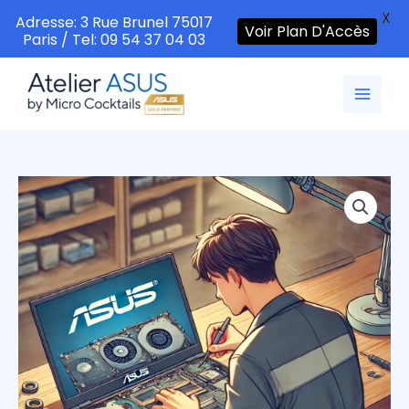
X
Adresse: 3 Rue Brunel 75017
Voir Plan D'Accès
Paris / Tel: 09 54 37 04 03
Aller
au
contenu