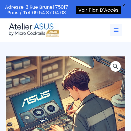
X
Adresse: 3 Rue Brunel 75017
Voir Plan D'Accès
Paris / Tel: 09 54 37 04 03
Aller
au
contenu