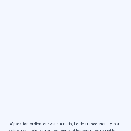
Réparation ordinateur Asus à Paris, île de France, Neuilly-sur-
Seine, Levallois-Perret, Boulogne-Billancourt, Porte Maillot,