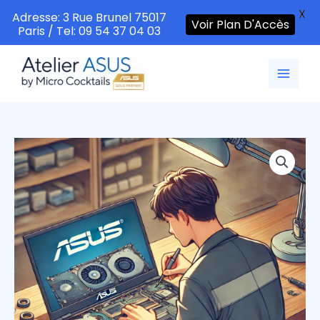
X
Adresse: 3 Rue Brunel 75017
Voir Plan D'Accès
Paris / Tel: 09 54 37 04 03
Aller
au
contenu