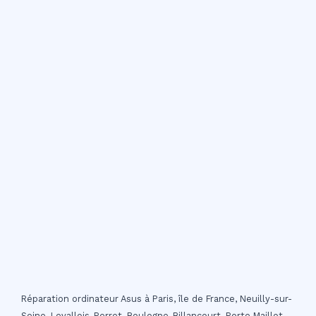
Réparation ordinateur Asus à Paris, île de France, Neuilly-sur-
Seine, Levallois-Perret, Boulogne-Billancourt, Porte Maillot,