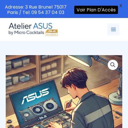
X
Adresse: 3 Rue Brunel 75017
Voir Plan D'Accès
Paris / Tel: 09 54 37 04 03
Aller
au
contenu