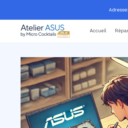
Adresse:
Aller
Accueil
Répar
au
contenu