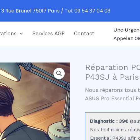
 3 Rue Brunel 75017 Paris / Tel: 09 54 37 04 03
Une Urgen
ations
Services AGP
Contact
Appelez 09
Réparation PC
P43SJ à Paris
Nous réparons tous t
ASUS Pro Essential 
Diagnostic : 39€
(sau
Nos techniciens réali
Essential P43SJ afin d