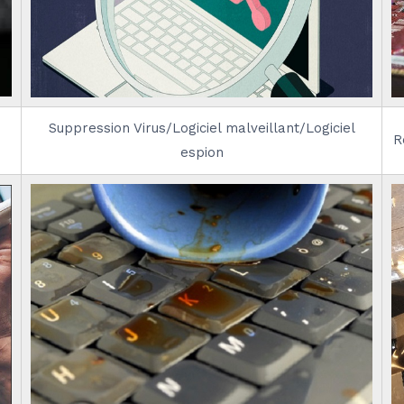
Suppression Virus/Logiciel malveillant/Logiciel
R
espion