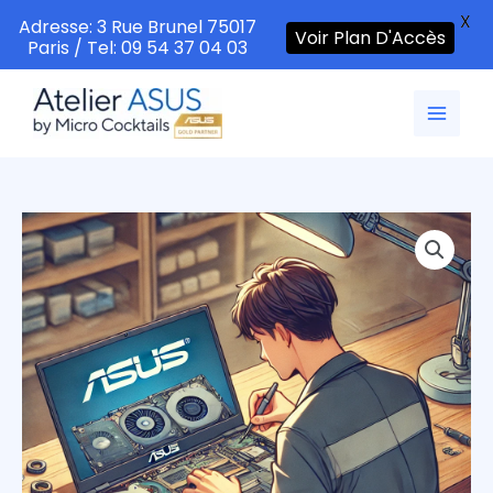
X
Adresse: 3 Rue Brunel 75017
Voir Plan D'Accès
Paris / Tel: 09 54 37 04 03
Aller
au
contenu