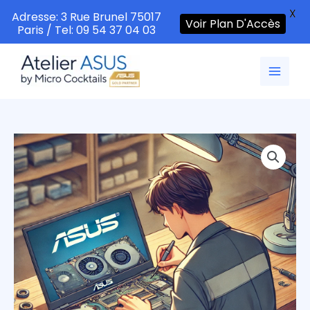
X
Adresse: 3 Rue Brunel 75017
Voir Plan D'Accès
Paris / Tel: 09 54 37 04 03
Aller
au
contenu