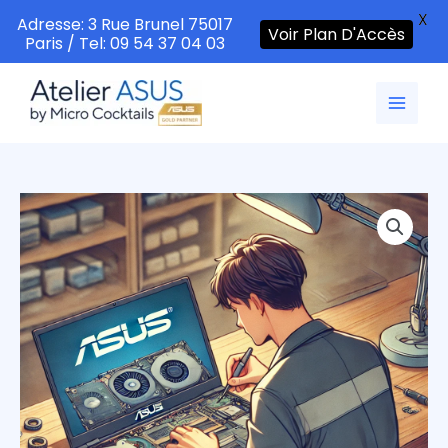
X
Adresse: 3 Rue Brunel 75017
Voir Plan D'Accès
Paris / Tel: 09 54 37 04 03
Aller
au
contenu