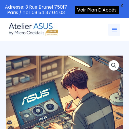
X
Adresse: 3 Rue Brunel 75017
Voir Plan D'Accès
Paris / Tel: 09 54 37 04 03
Aller
au
contenu