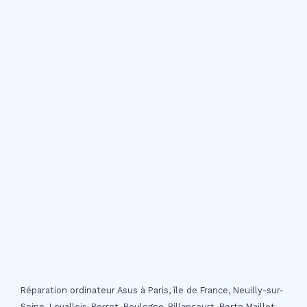
Réparation ordinateur Asus à Paris, île de France, Neuilly-sur-
Seine, Levallois-Perret, Boulogne-Billancourt, Porte Maillot,