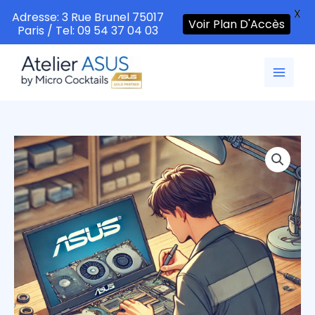
X
Adresse: 3 Rue Brunel 75017
Voir Plan D'Accès
Paris / Tel: 09 54 37 04 03
Aller
au
contenu