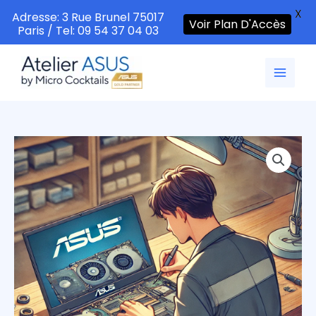
X
Adresse: 3 Rue Brunel 75017
Voir Plan D'Accès
Paris / Tel: 09 54 37 04 03
Aller
au
contenu