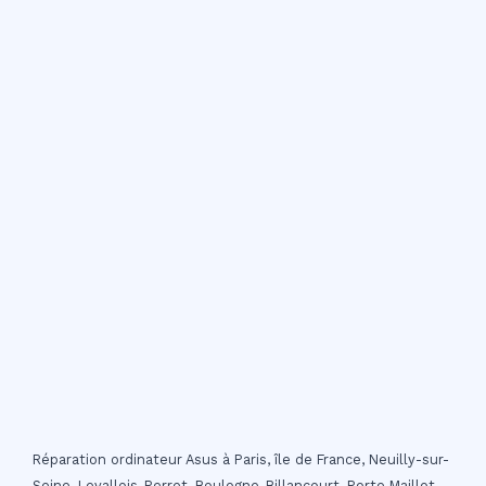
Réparation ordinateur Asus à Paris, île de France, Neuilly-sur-
Seine, Levallois-Perret, Boulogne-Billancourt, Porte Maillot,