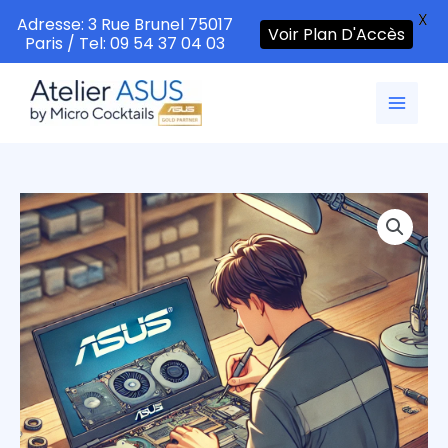
X
Adresse: 3 Rue Brunel 75017
Voir Plan D'Accès
Paris / Tel: 09 54 37 04 03
Aller
au
contenu