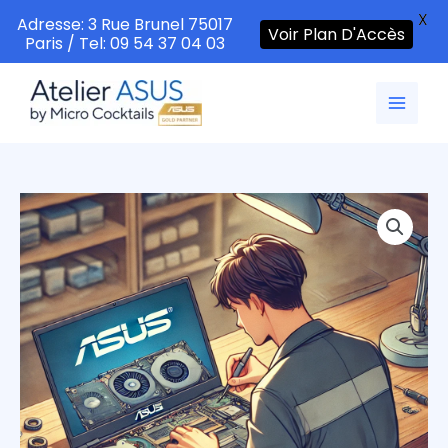
X
Adresse: 3 Rue Brunel 75017
Voir Plan D'Accès
Paris / Tel: 09 54 37 04 03
Aller
au
contenu