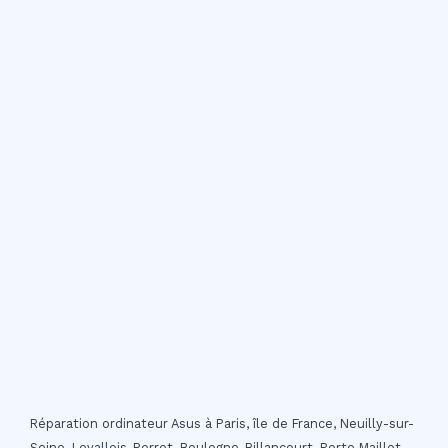
Réparation ordinateur Asus à Paris, île de France, Neuilly-sur-
Seine, Levallois-Perret, Boulogne-Billancourt, Porte Maillot,