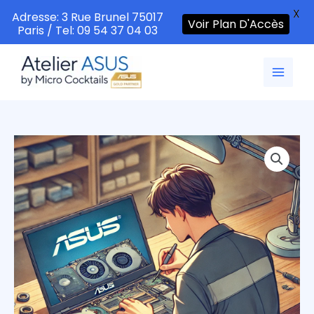
X
Adresse: 3 Rue Brunel 75017
Voir Plan D'Accès
Paris / Tel: 09 54 37 04 03
Aller
au
contenu