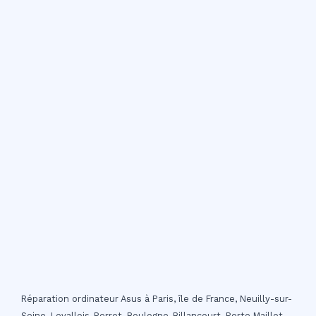
Réparation ordinateur Asus à Paris, île de France, Neuilly-sur-
Seine, Levallois-Perret, Boulogne-Billancourt, Porte Maillot,