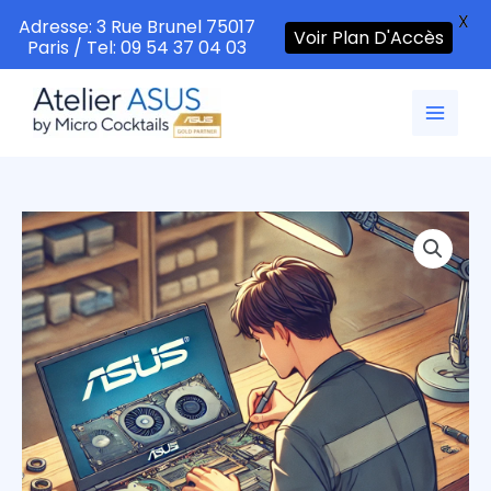
X
Adresse: 3 Rue Brunel 75017
Voir Plan D'Accès
Paris / Tel: 09 54 37 04 03
Aller
au
contenu