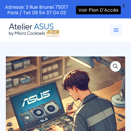
X
Adresse: 3 Rue Brunel 75017
Voir Plan D'Accès
Paris / Tel: 09 54 37 04 03
Aller
au
contenu