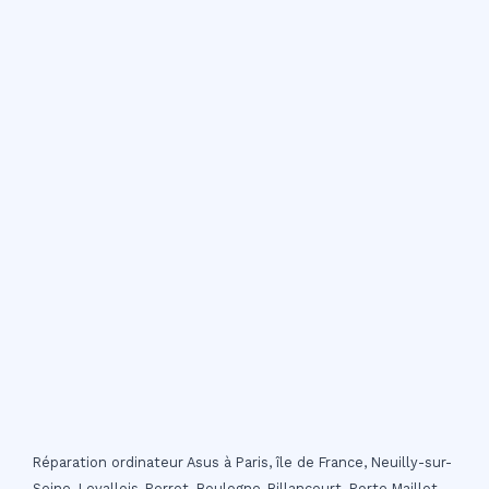
Réparation ordinateur Asus à Paris, île de France, Neuilly-sur-
Seine, Levallois-Perret, Boulogne-Billancourt, Porte Maillot,