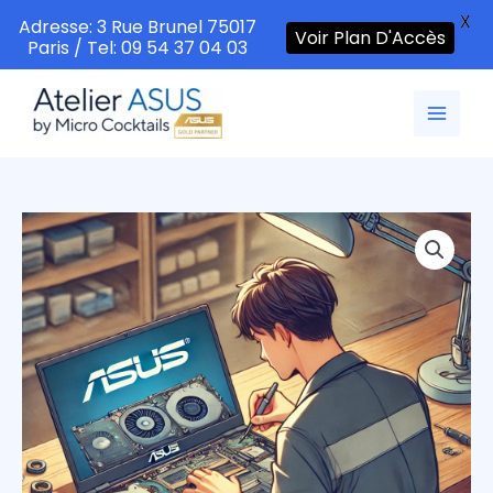
X
Adresse: 3 Rue Brunel 75017
Voir Plan D'Accès
Paris / Tel: 09 54 37 04 03
Aller
au
contenu