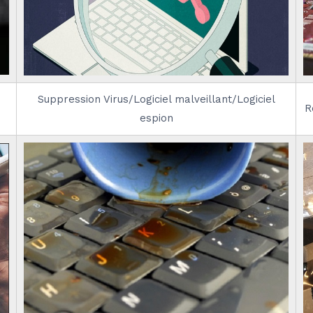
Suppression Virus/Logiciel malveillant/Logiciel
R
espion