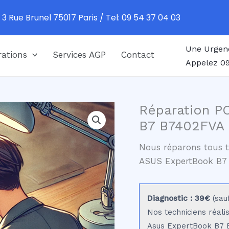
 3 Rue Brunel 75017 Paris / Tel: 09 54 37 04 03
Une Urgen
ations
Services AGP
Contact
Appelez 09
Réparation P
B7 B7402FVA 
Nous réparons tous t
ASUS ExpertBook B7
Diagnostic : 39€
(sau
Nos techniciens réali
Asus ExpertBook B7 B7