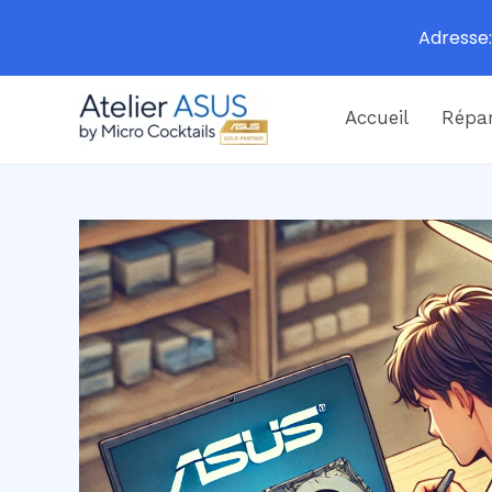
Adresse:
Aller
Accueil
Répar
au
contenu