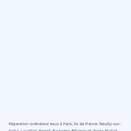
Réparation ordinateur Asus à Paris, île de France, Neuilly-sur-
Seine, Levallois-Perret, Boulogne-Billancourt, Porte Maillot,