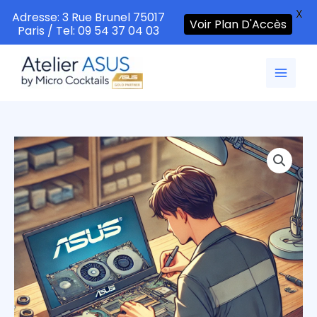
X
Adresse: 3 Rue Brunel 75017
Voir Plan D'Accès
Paris / Tel: 09 54 37 04 03
Aller
au
contenu