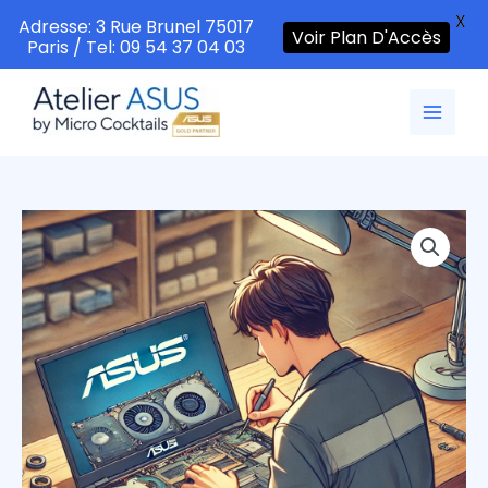
X
Adresse: 3 Rue Brunel 75017
Voir Plan D'Accès
Paris / Tel: 09 54 37 04 03
Aller
au
contenu