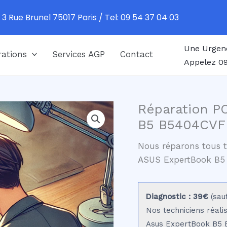
 3 Rue Brunel 75017 Paris / Tel: 09 54 37 04 03
Une Urgen
ations
Services AGP
Contact
Appelez 09
Réparation P
B5 B5404CVF 
Nous réparons tous t
ASUS ExpertBook B5
Diagnostic : 39€
(sau
Nos techniciens réali
Asus ExpertBook B5 B