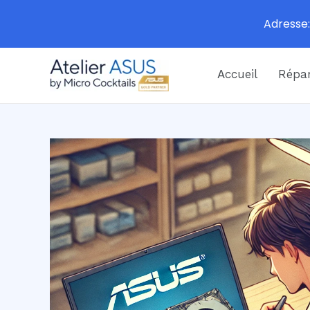
Adresse:
Aller
Accueil
Répar
au
contenu