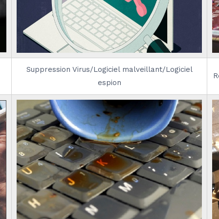
Suppression Virus/Logiciel malveillant/Logiciel
R
espion