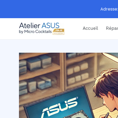
Adresse:
Aller
Accueil
Répar
au
contenu