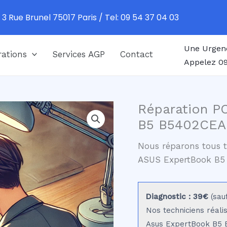
 3 Rue Brunel 75017 Paris / Tel: 09 54 37 04 03
Une Urgen
ations
Services AGP
Contact
Appelez 09
Réparation P
B5 B5402CEA 
Nous réparons tous t
ASUS ExpertBook B5
Diagnostic : 39€
(sau
Nos techniciens réali
Asus ExpertBook B5 B