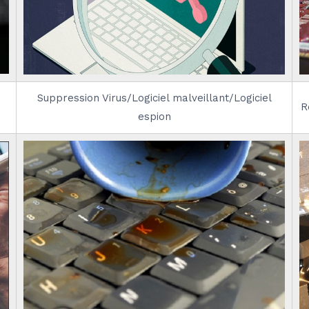
Suppression Virus/Logiciel malveillant/Logiciel
R
espion