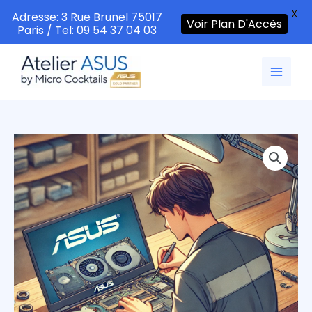
X
Adresse: 3 Rue Brunel 75017
Voir Plan D'Accès
Paris / Tel: 09 54 37 04 03
Aller
au
contenu