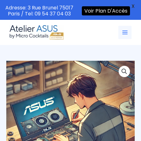
X
Adresse: 3 Rue Brunel 75017
Voir Plan D'Accès
Paris / Tel: 09 54 37 04 03
Aller
au
contenu